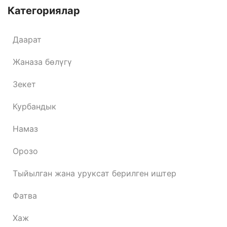
Категориялар
Даарат
Жаназа бөлүгү
Зекет
Курбандык
Намаз
Орозо
Тыйылган жана уруксат берилген иштер
Фатва
Хаж