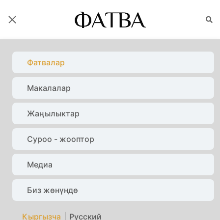
ФАТВАЛАР
Фатвалар
Макалалар
Башкы бет
Фатвалар
Орозо
Жаңылыктар
Суроо - жооптор
Медиа
Биз жөнүндө
Кыргызча
|
Русский