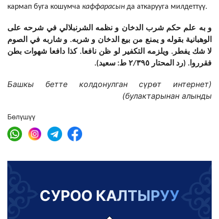
кармап буга кошумча
каффарасын
да аткарууга милдеттүү.
و به علم حكم شرب الدخان و نظمه الشرنبلالي في شرحه على
و شاربه في الصوم
.
الوهبانية بقوله و يمنع من بيع الدخان و شربه
لا شك يفطر
ويلزمه التكفير لو ظن نافعا
كذا دافعا شهوات بطن
.
.
فقرروا
رد المحتار ٢
٣٩٥ ط
سعيد
).
:
/
. (
(Башкы бетте колдонулган сүрөт интернет
булактарынан алынды)
Бөлүшүү
СУРОО КАЛТЫРУУ