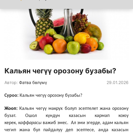
Кальян чегүү орозону бузабы?
Автор:
Фатва бөлүмү
29.01.2026
Суроо:
Кальян чегүү орозону бузабы?
Жооп:
Кальян чегүү макрух болуп эсептелет жана орозону
бузат. Ошол күндүн казасын кармап коюу
керек,
каффарасы
важиб эмес. Ал эми эгерде, адам кальян
чегип жана бул пайдалуу деп эсептесе, анда казасын