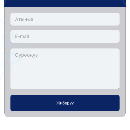
Жиберүү