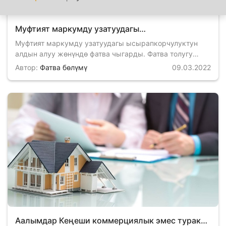
Муфтият маркумду узатуудагы
ысырапкорчулуктун алдын алуу жөнүндө фатва
Муфтият маркумду узатуудагы ысырапкорчулуктун
чыгарды
алдын алуу жөнүндө фатва чыгарды. Фатва толугу
менен берилет Кыргызстан мусулмандарынын Дин
Автор:
Фатва бөлүмү
09.03.2022
Башкармалыгы Ф А Т В А № 01 Маркумду узатуудагы
ысырапкорчулуктун алдын алуу жөнүндө Ислам
шариятында маркумду акыркы сапарга узатууда сөөк
чыккан үйдө үч күнгө чейин казан асып мал союлбайт,
тамак берилбейт, сөөк чыккан үйдүн кошуналары ошол
ү…
Аалымдар Кеңеши коммерциялык эмес турак