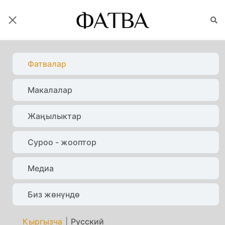
ФАТВАЛАР
Фатвалар
Макалалар
Башкы бет
Фатвалар
Фатва
Жаңылыктар
Суроо - жооптор
Медиа
Биз жөнүндө
Кыргызча
|
Русский