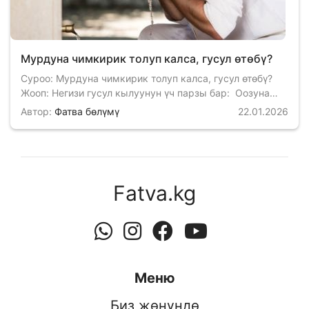
Мурдуна чимкирик толуп калса, гусул өтөбү?
Суроо: Мурдуна чимкирик толуп калса, гусул өтөбү?
Жооп: Негизи гусул кылуунун үч парзы бар: Оозуна
суу алып толук гаргара кылып чайкоо; Мурдуна суу
Автор:
Фатва бөлүмү
22.01.2026
алып жакшы чайкоо; Бүтүндөй денеге суу жеткирүү.
Алла Таала Куранда мындай деп буйрук кылган:
«Эгерде булганыч (жунуб, гусулсуз) болуп калсаңар,
анда жакшылап (толук) тазалангыла...» (Маида
сүрөсү: 6). Демек, дененин к…
Fatva.kg
Меню
Биз жөнүндө