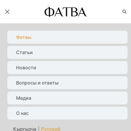
ФАТВАЛАР
Фетвы
Статьи
Главная
Фетвы
Тыйылган жана уруксат
берилген иштер
Новости
Вопросы и ответы
Медиа
О нас
Кыргызча
|
Русский