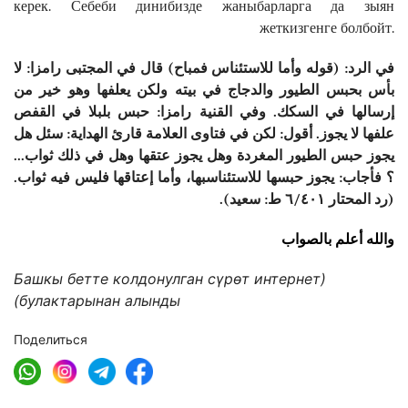
керек. Себеби динибизде жаныбарларга да зыян
жеткизгенге болбойт.
في الرد: (قوله وأما للاستئناس فمباح) قال في المجتبى رامزا: لا
بأس بحبس الطيور والدجاج في بيته ولكن يعلفها وهو خير من
إرسالها في السكك. وفي القنية رامزا: حبس بلبلا في القفص
علفها لا يجوز. أقول: لكن في فتاوى العلامة قارئ الهداية: سئل هل
يجوز حبس الطيور المغردة وهل يجوز عتقها وهل في ذلك ثواب...
؟ فأجاب: يجوز حبسها للاستئناسبها، وأما إعتاقها فليس فيه ثواب.
(رد المحتار ٦/٤٠١ ط: سعيد).
والله أعلم بالصواب
(Башкы бетте колдонулган сүрөт интернет
булактарынан алынды)
Поделиться