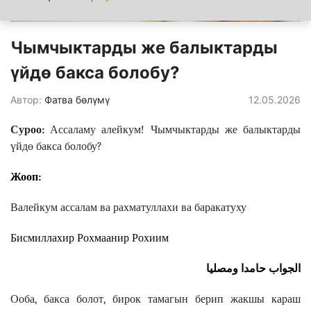
Чымчыктарды же балыктарды
үйдө бакса болобу?
Автор:
Фатва бөлүмү
12.05.2026
Суроо:
Ассаламу алейкум! Чымчыктарды же балыктарды
үйдө бакса болобу?
Жооп:
Валейкум ассалам ва рахматуллахи ва баракатуху
Бисмиллахир Рохмаанир Рохиим
الجواب حامدا ومصليا
Ооба, бакса болот, бирок тамагын берип жакшы караш