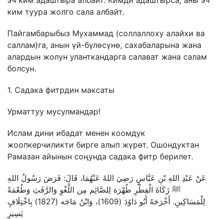
эч ким адаштыра албайт. Кимди адаштырса, аны эч
ким туура жолго сала албайт.
Пайгамбарыбыз Мухаммад (соллаллоху алайхи ва
саллам)га, анын үй-бүлөсүнө, сахабаларына жана
алардын жолун уланткандарга салават жана салам
болсун.
1. Садака фитрдин максаты
Урматтуу мусулмандар!
Ислам дини ибадат менен коомдук
жоопкерчиликти бирге алып жүрөт. Ошондуктан
Рамазан айынын соңунда садака фитр берилет.
عَنْ عَبْدِ اللهِ بْنِ عَبَّاسٍ رَضِيَ اللهُ عَنْهُمَا، قَالَ: فَرَضَ رَسُولُ اللهِ
ﷺ زَكَاةَ الْفِطْرِ طُهْرَة لِلصَّائِم مِن اللَّغْوِ وَالرَّفَثِ وَطُعْمَةً
لِلْمَسَاكِينِ. أَخْرَجَهُ أَبُو دَاوُدَ (1609)، وَابْنُ مَاجَه (1827) بِاخْتِلَافٍ
يَسِيرٍ