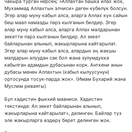
чакыра турган нерсең: «Аллахтан башка илах жок,
Мухаммад Аллахтын элчиси» деген күбөлүк болсун.
Эгер алар муну кабыл алса, аларга Аллах күн сайын
беш маал намазды парз кылганын билдир. Эгер
алар муну кабыл алса, аларга Аллах малдарынан
зекетти парз кылганын билдир. Ал зекет
байларынан алынып, жакырларына кайтарылат.
Эгер алар муну кабыл алса, алардын эң жакшы
малдарын алуудан сак бол жана зулумдукка
кабылган адамдын дубасынан корк. Анткени анын
дубасы менен Аллахтын (кабыл кылуусунун)
ортосунда тосук-парда жок». (Имам Бухарий жана
Муслим риваяты)
Бул хадистин фыкхий мааниси. Хадистин
текстинде: Ал зекет байларынан алынып,
жакырларына кайтарылат», делинген. Байлар түз
эле жакырларга өздөрү берет делинген жок.