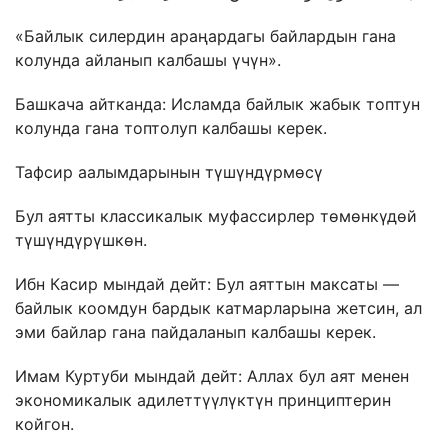
«Байлык силердин араңардагы байлардын гана
колунда айланып калбашы үчүн».
Башкача айтканда: Исламда байлык жабык топтун
колунда гана топтолуп калбашы керек.
Тафсир аалымдарынын түшүндүрмөсү
Бул аятты классикалык муфассирлер төмөнкүдөй
түшүндүрүшкөн.
Ибн Касир мындай дейт: Бул аяттын максаты —
байлык коомдун бардык катмарларына жетсин, ал
эми байлар гана пайдаланып калбашы керек.
Имам Куртуби мындай дейт: Аллах бул аят менен
экономикалык адилеттүүлүктүн принциптерин
койгон.