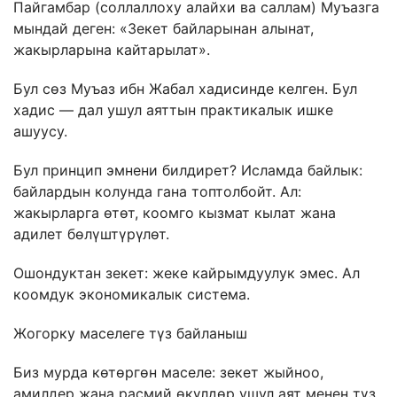
Пайгамбар (соллаллоху алайхи ва саллам) Муъазга
мындай деген: «Зекет байларынан алынат,
жакырларына кайтарылат».
Бул сөз Муъаз ибн Жабал хадисинде келген. Бул
хадис — дал ушул аяттын практикалык ишке
ашуусу.
Бул принцип эмнени билдирет? Исламда байлык:
байлардын колунда гана топтолбойт. Ал:
жакырларга өтөт, коомго кызмат кылат жана
адилет бөлүштүрүлөт.
Ошондуктан зекет: жеке кайрымдуулук эмес. Ал
коомдук экономикалык система.
Жогорку маселеге түз байланыш
Биз мурда көтөргөн маселе: зекет жыйноо,
амилдер жана расмий өкүлдөр ушул аят менен түз