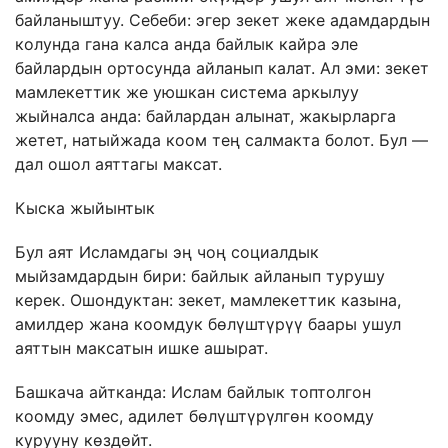
байланыштуу. Себеби: эгер зекет жеке адамдардын
колунда гана калса анда байлык кайра эле
байлардын ортосунда айланып калат. Ал эми: зекет
мамлекеттик же уюшкан система аркылуу
жыйналса анда: байлардан алынат, жакырларга
жетет, натыйжада коом тең салмакта болот. Бул —
дал ошол аяттагы максат.
Кыска жыйынтык
Бул аят Исламдагы эң чоң социалдык
мыйзамдардын бири: байлык айланып турушу
керек. Ошондуктан: зекет, мамлекеттик казына,
амилдер жана коомдук бөлүштүрүү баары ушул
аяттын максатын ишке ашырат.
Башкача айтканда: Ислам байлык топтолгон
коомду эмес, адилет бөлүштүрүлгөн коомду
курууну көздөйт.