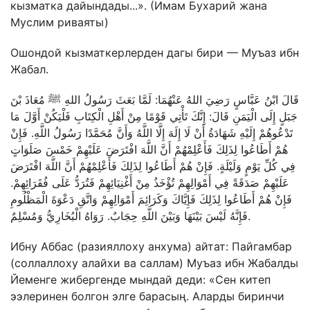
кызматка дайындады...». (Имам Бухарий жана
Муслим риваяты)
Ошондой кызматкерлерден дагы бири — Муъаз ибн
Жабал.
قَالَ ابْنُ عَبَّاسٍ رَضِيَ اللهُ عَنْهُمَا: لَمَّا بَعَثَ رَسُولُ اللهِ ﷺ مُعَاذَ بْنَ
جَبَلٍ إِلَى الْيَمَنِ قَالَ: إِنَّكَ تَأْتِي قَوْمًا مِنْ أَهْلِ الْكِتَابِ فَلْيَكُنْ أَوَّلَ مَا
تَدْعُوهُمْ إِلَيْهِ شَهَادَةُ أَنْ لَا إِلَهَ إِلَّا اللَّهُ وَأَنَّ مُحَمَّدًا رَسُولُ اللَّهِ. فَإِنْ
هُمْ أَطَاعُوا لِذَلِكَ فَأَعْلِمْهُمْ أَنَّ اللَّهَ افْتَرَضَ عَلَيْهِمْ خَمْسَ صَلَوَاتٍ
فِي كُلِّ يَوْمٍ وَلَيْلَةٍ. فَإِنْ هُمْ أَطَاعُوا لِذَلِكَ فَأَعْلِمْهُمْ أَنَّ اللَّهَ افْتَرَضَ
عَلَيْهِمْ صَدَقَةً فِي أَمْوَالِهِمْ تُؤْخَذُ مِنْ أَغْنِيَائِهِمْ فَتُرَدُّ عَلَى فُقَرَائِهِمْ.
فَإِنْ هُمْ أَطَاعُوا لِذَلِكَ فَإِيَّاكَ وَكَرَائِمَ أَمْوَالِهِمْ وَاتَّقِ دَعْوَةَ الْمَظْلُومِ
فَإِنَّهُ لَيْسَ بَيْنَهَا وَبَيْنَ اللَّهِ حِجَابٌ. رَوَاهُ الْبُخَارِيُّ وَمُسْلِمٌ.
Ибну Аббас (разияллоху анхума) айтат: Пайгамбар
(соллаллоху алайхи ва саллам) Муъаз ибн Жабалды
Йеменге жибергенде мындай деди: «Сен китеп
ээлеринен болгон элге барасың. Аларды биринчи