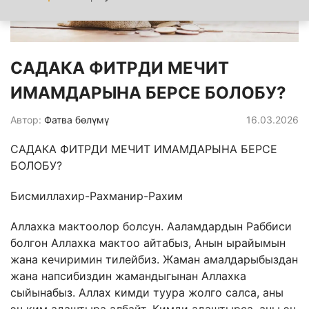
САДАКА ФИТРДИ МЕЧИТ
ИМАМДАРЫНА БЕРСЕ БОЛОБУ?
Автор:
Фатва бөлүмү
16.03.2026
САДАКА ФИТРДИ МЕЧИТ ИМАМДАРЫНА БЕРСЕ
БОЛОБУ?
Бисмиллахир-Рахманир-Рахим
Аллахка мактоолор болсун. Ааламдардын Раббиси
болгон Аллахка мактоо айтабыз, Анын ырайымын
жана кечиримин тилейбиз. Жаман амалдарыбыздан
жана напсибиздин жамандыгынан Аллахка
сыйынабыз. Аллах кимди туура жолго салса, аны