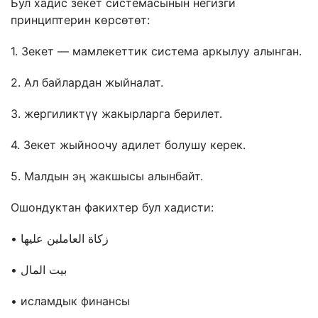
Бул хадис зекет системасынын негизги
принциптерин көрсөтөт:
1. Зекет — мамлекеттик система аркылуу алынган.
2. Ал байлардан жыйналат.
3. жергиликтүү жакырларга берилет.
4. Зекет жыйноочу адилет болушу керек.
5. Малдын эң жакшысы алынбайт.
Ошондуктан факихтер бул хадисти:
• زكاة العاملين عليها
• بيت المال
• исламдык финансы