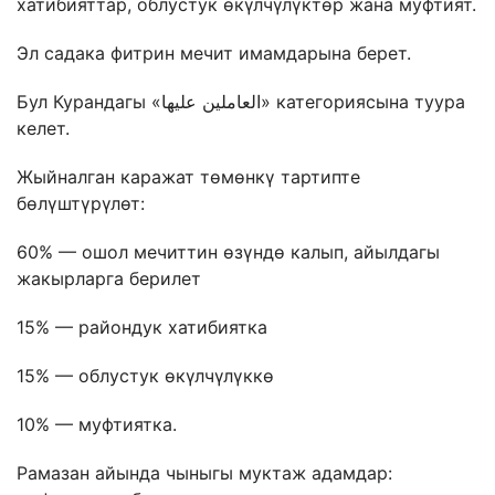
хатибияттар, облустук өкүлчүлүктөр жана муфтият.
Эл садака фитрин мечит имамдарына берет.
Бул Курандагы «العاملين عليها» категориясына туура
келет.
Жыйналган каражат төмөнкү тартипте
бөлүштүрүлөт:
60% — ошол мечиттин өзүндө калып, айылдагы
жакырларга берилет
15% — райондук хатибиятка
15% — облустук өкүлчүлүккө
10% — муфтиятка.
Рамазан айында чыныгы муктаж адамдар: