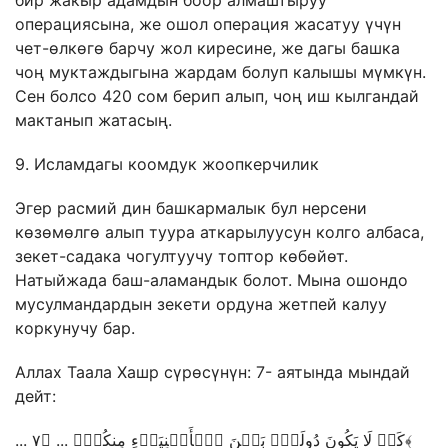
бир жакыр адамдын боор алмаштыруу
операциясына, же ошол операция жасатуу үчүн
чет-өлкөгө барчу жол киресине, же дагы башка
чоң муктаждыгына жардам болуп калышы мүмкүн.
Сен болсо 420 сом берип алып, чоң иш кылгандай
мактанып жатасың.
9. Исламдагы коомдук жоопкерчилик
Эгер расмий дин башкармалык бул нерсени
көзөмөлгө алып туура аткарылуусун колго албаса,
зекет-садака чогултуучу топтор көбөйөт.
Натыйжада баш-аламандык болот. Мына ошондо
мусулмандардын зекети ордуна жетпей калуу
коркунучу бар.
Аллах Таала Хашр сүрөсүнүн: 7- аятында мындай
дейт:
... كَیۡ لَا یَكُونَ دُولَةَۢ بَیۡنَ ٱلۡأَغۡنِیَاۤءِ مِنكُمۡۚ ... ﴿٧﴾