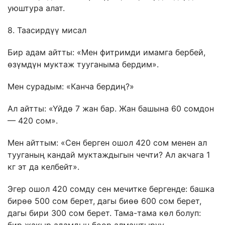
уюштура алат.
8. Таасирдүү мисал
Бир адам айтты: «Мен фитримди имамга бербей,
өзүмдүн муктаж тууганыма бердим».
Мен сурадым: «Канча бердиң?»
Ал айтты: «Үйдө 7 жан бар. Жан башына 60 сомдон
— 420 сом».
Мен айттым: «Сен берген ошол 420 сом менен ал
тууганың кандай муктаждыгын чечти? Ал акчага 1
кг эт да келбейт».
Эгер ошол 420 сомду сен мечитке бергенде: башка
бирөө 500 сом берет, дагы биөө 600 сом берет,
дагы бири 300 сом берет. Тама-тама көл болуп: