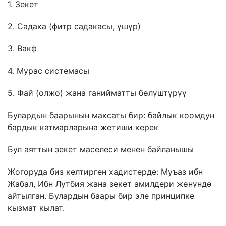
1. Зекет
2. Садака (фитр садакасы, үшүр)
3. Вакф
4. Мурас системасы
5. Фай (олжо) жана ганийматты бөлүштүрүү
Булардын баарынын максаты бир: байлык коомдун
бардык катмарларына жетиши керек
Бул аяттын зекет маселеси менен байланышы
Жогоруда биз келтирген хадистерде: Муъаз ибн
Жабал, Ибн Лутбия жана зекет амилдери жөнүндө
айтылган. Булардын баары бир эле принципке
кызмат кылат.