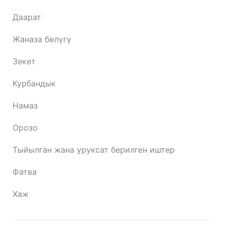
Даарат
Жаназа бөлүгү
Зекет
Курбандык
Намаз
Орозо
Тыйылган жана уруксат берилген иштер
Фатва
Хаж