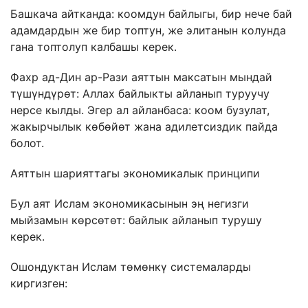
Башкача айтканда: коомдун байлыгы, бир нече бай
адамдардын же бир топтун, же элитанын колунда
гана топтолуп калбашы керек.
Фахр ад-Дин ар-Рази аяттын максатын мындай
түшүндүрөт: Аллах байлыкты айланып туруучу
нерсе кылды. Эгер ал айланбаса: коом бузулат,
жакырчылык көбөйөт жана адилетсиздик пайда
болот.
Аяттын шарияттагы экономикалык принципи
Бул аят Ислам экономикасынын эң негизги
мыйзамын көрсөтөт: байлык айланып турушу
керек.
Ошондуктан Ислам төмөнкү системаларды
киргизген: