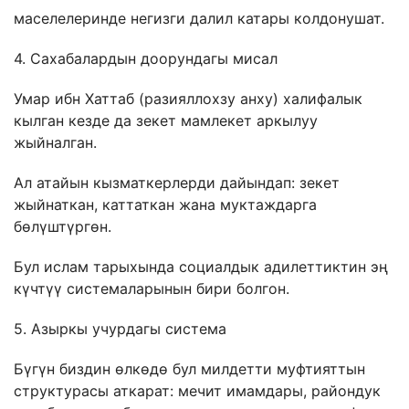
маселелеринде негизги далил катары колдонушат.
4. Сахабалардын доорундагы мисал
Умар ибн Хаттаб (разияллохзу анху) халифалык
кылган кезде да зекет мамлекет аркылуу
жыйналган.
Ал атайын кызматкерлерди дайындап: зекет
жыйнаткан, каттаткан жана муктаждарга
бөлүштүргөн.
Бул ислам тарыхында социалдык адилеттиктин эң
күчтүү системаларынын бири болгон.
5. Азыркы учурдагы система
Бүгүн биздин өлкөдө бул милдетти муфтияттын
структурасы аткарат: мечит имамдары, райондук