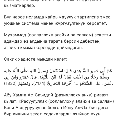
кызматкерлер.
Бул нерсе исламда кайрымдуулук тартипсиз эмес,
уюшкан система менен жүргүзүлгөнүн көрсөтөт.
Мухаммад (соллаллоху алайхи ва саллам) зекетти
адамдар өз алдынча тарата берсин дебестен,
атайын кызматкерлерди дайындаган.
Сахих хадисте мындай келет:
عَنْ أَبِي حَمِيدٍ السَّاعِدِي قَالَ: اسْتَعْمَلَ رَسولُ اللهِ صَلَّى اللَّهُ عليه
وسلَّمَ رَجُلًا مِنَ الأسْدِ، يُقَالُ لَهُ: ابْنُ اللُّتْبِيَّةِ، قالَ عَمْرٌو وَابنُ أَبِي
عُمَرَ:، علَى الصَّدَقَةِ ..." أَخْرَجَهُ الْبُخَارِيُّ (7174)، وَمُسْلِمٌ (1832).
Абу Хамид Ас-Саъидий (разияллоху анху) риваят
кылат: «Расуулуллах (соллаллоху алайхи ва саллам)
Бани Асд уруусунан болгон Ибну Ал-Латбия деген
бир кишини зекет-садакаларды жыйноо үчүн