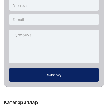
Жиберүү
Категориялар