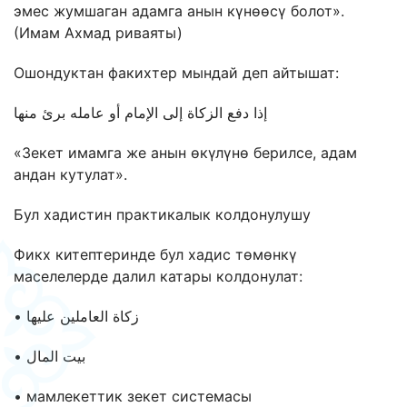
эмес жумшаган адамга анын күнөөсү болот».
(Имам Ахмад риваяты)
Ошондуктан факихтер мындай деп айтышат:
إذا دفع الزكاة إلى الإمام أو عامله برئ منها
«Зекет имамга же анын өкүлүнө берилсе, адам
андан кутулат».
Бул хадистин практикалык колдонулушу
Фикх китептеринде бул хадис төмөнкү
маселелерде далил катары колдонулат:
• زكاة العاملين عليها
• بيت المال
• мамлекеттик зекет системасы