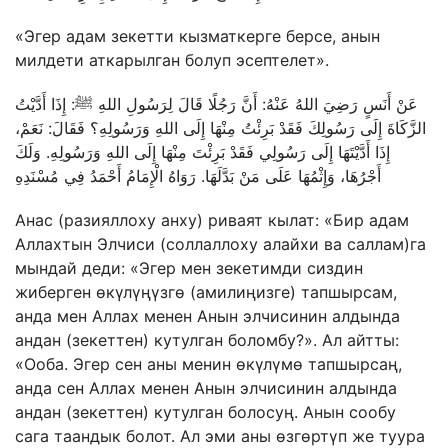
«Эгер адам зекетти кызматкерге берсе, анын
милдети аткарылган болуп эсептелет».
عَنْ أَنَسٍ رَضِيَ اللهُ عَنْهُ: أَنَّ رَجُلًا قَالَ لِرَسُولِ اللهِ ﷺ: إِذَا أَدَّيْتُ
الزَّكَاةَ إِلَى رَسُولِكَ فَقَدْ بَرِئْتُ مِنْهَا إِلَى اللهِ وَرَسُولِهِ؟ فَقَالَ: نَعَمْ،
إِذَا أَدَّيْتَهَا إِلَى رَسُولِي فَقَدْ بَرِئْتَ مِنْهَا إِلَى اللهِ وَرَسُولِهِ. وَلَكَ
أَجْرُهَا، وَإِثْمُهَا عَلَى مَنْ بَدَّلَهَا. رَوَاهُ الْإِمَامُ أَحْمَدُ فِي مُسْنَدِهِ
Анас (разияллоху анху) риваят кылат: «Бир адам
Аллахтын Элчиси (соллаллоху алайхи ва саллам)га
мындай деди: «Эгер мен зекетимди сиздин
жиберген өкүлүңүзгө (амилиңизге) тапшырсам,
анда мен Аллах менен Анын элчисинин алдында
андан (зекеттен) кутулган боломбу?». Ал айтты:
«Ооба. Эгер сен аны менин өкүлүмө тапшырсаң,
анда сен Аллах менен Анын элчисинин алдында
андан (зекеттен) кутулган болосуң. Анын сообу
сага таандык болот. Ал эми аны өзгөртүп же туура