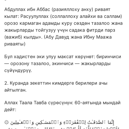
Абдуллах ибн Аббас (разияллоху анху) риваят
кылат: Расуулуллах (соллаллоху алайхи ва саллам)
орозо кармаган адамды куру сөздөн тазалоо жана
жакырларды тойгузуу үчүн садака фитрди парз
(важиб) кылды». (Абу Давуд жана Ибну Маажа
риваяты)
Бул хадистен эки улуу максат көрүнөт: биринчиси
— орозону тазалоо, экинчиси — жакырларды
сүйүндүрүү.
2. Куранда зекеттин кимдерге берилери ачы
айтылган.
Аллах Таала Тавба сүрөсүнүн: 60-аятында мындай
дейт:
۞ إِنَّمَا ٱلصَّدَقَـٰتُ لِلۡفُقَرَاۤءِ وَٱلۡمَسَـٰكِینِ وَٱلۡعَـٰمِلِینَ