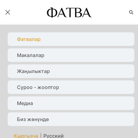
ФАТВАЛАР
Фатвалар
Макалалар
Башкы бет
Фатвалар
Зекет
Жаңылыктар
Суроо - жооптор
Медиа
Биз жөнүндө
Кыргызча
|
Русский