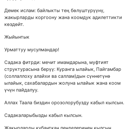
Демек ислам: байлыкты тең бөлүштүрүүнү,
жакырларды коргоону жана коомдук адилеттикти
көздөйт.
Жыйынтык
Урматтуу мусулмандар!
Садака фитрди: мечит имамдарына, муфтият
структурасына берүү: Куранга ылайык, Пайгамбар
(соллаллоху алайхи ва саллам)дын сүннөтүнө
ылайык, сахабалардын жолуна ылайык жана коом
үчүн пайдалуу.
Аллах Таала биздин орозолорубузду кабыл кылсын.
Садакаларыбызды кабыл кылсын.
Жакырларды кубанткан пенделеринен кылсын.