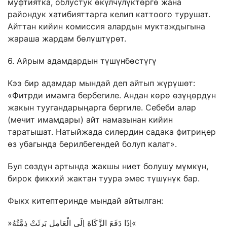
муфтиятка, облустук өкүлчүлүктөргө жана
райондук хатибияттарга келип каттоого турушат.
Айттан кийин комиссия алардын муктаждыгына
жараша жардам бөлүштүрөт.
6. Айрым адамдардын түшүнбөстүгү
Кээ бир адамдар мындай деп айтып жүрүшөт:
«Фитрди имамга бербегиле. Андан көрө өзүңөрдүн
жакын туугандарыңарга бергиле. Себеби алар
(мечит имамдары) айт намазынан кийин
таратышат. Натыйжада силердин садака фитриңер
өз убагында берилбегендей болуп калат».
Бул сөздүн артында жакшы ниет болушу мүмкүн,
бирок фикхий жактан туура эмес түшүнүк бар.
Фыкх китептеринде мындай айтылган:
»إِذَا دَفَعَ الزَّكَاةَ إِلَى الْعَامِلِ بَرِئَتْ ذِمَّتُهُ«