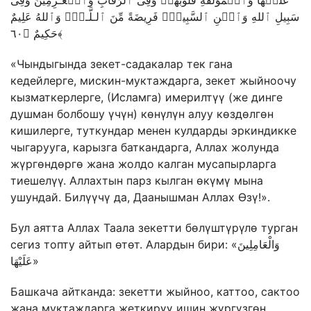
عَلَیۡهَا وَٱلۡمُؤَلَّفَةِ قُلُوبُهُمۡ وَفِی ٱلرِّقَابِ وَٱلۡغَـٰرِمِینَ وَفِی
سَبِیلِ ٱللهِ وَٱبۡنِ ٱلسَّبِیلِۖ فَرِیضَةً مِّنَ ٱلـلَّـهِۗ وَٱللهُ عَلِیمٌ
حَكِیمٌ ﴿٦٠﴾
«Чындыгында зекет-садакалар тек гана
кедейлерге, мискин-муктаждарга, зекет жыйноочу
кызматкерлерге, (Исламга) имерилтүү (же динге
душман болбошу үчүн) көнүлүн алуу көздөлгөн
кишилерге, туткундар менен кулдарды эркиндикке
чыгарууга, карызга баткандарга, Аллах жолунда
жүргөндөргө жана жолдо калган мусапырларга
тиешелүү. Аллахтын парз кылган өкүмү мына
ушундай. Билүүчү да, Даанышман Аллах Өзү!».
Бул аятта Аллах Таала зекетти бөлүштүрүлө турган
сегиз топту айтып өтөт. Алардын бири: «وَالْعَامِلِينَ
عَلَيْهَا»
Башкача айтканда: зекетти жыйноо, каттоо, сактоо
жана муктаждарга жеткирүү ишин жүргүзгөн