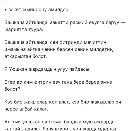
• зекет жыйноочу амилдер
Башкача айтканда, зекетти расмий өкүлгө берүү —
шариятта туура.
Башкача айтканда: сен фитриңди мечиттин
имамына айтка чейин берсең сенин милдетиң
аткарылган болот.
7. Уюшкан жардамдын улуу пайдасы
Эгер ар ким фитрин өзү гана бере берсе эмне
болот?
Кээ бир жакырлар көп алат, кээ бир жакырлар эч
нерсе албай калат.
Ал эми уюшкан система: бардык муктаждарды
каттайт, адилет бөлүштүрөт, чоң жардамдарды